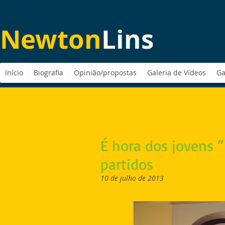
Newton
Lins
Início
Biografia
Opinião/propostas
Galeria de Vídeos
Ga
É hora dos jovens 
partidos
10 de julho de 2013