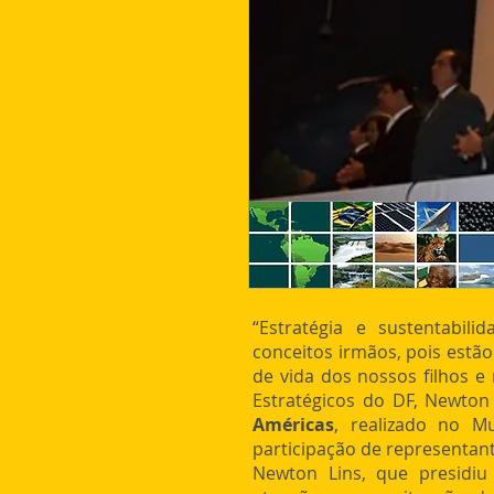
“Estratégia e sustentabi
conceitos irmãos, pois estão
de vida dos nossos filhos e
Estratégicos do DF, Newton
Américas
, realizado no M
participação de representant
Newton Lins, que presidi