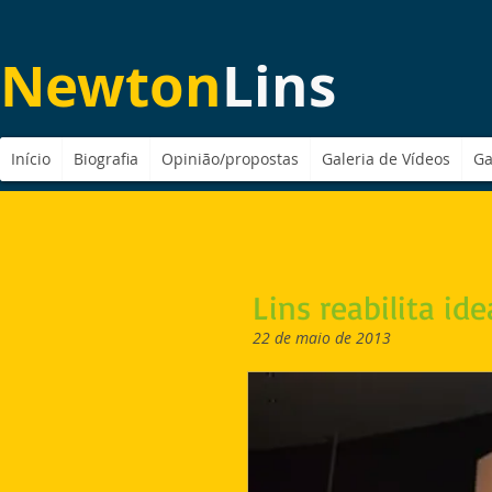
Newton
Lins
Início
Biografia
Opinião/propostas
Galeria de Vídeos
Ga
Lins reabilita id
22 de maio de 2013